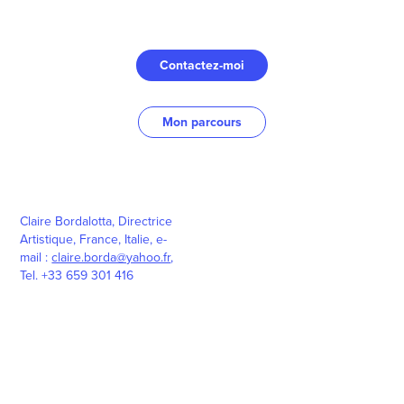
Contactez-moi
Mon parcours
Claire Bordalotta, Directrice
Artistique, France, Italie, e-
mail :
claire.borda@yahoo.fr
,
Tel. +33 659 301 416
Vous êtes une agence et vous cherchez un graphiste freelance
expérimenté? Je suis à votre service pour vos missions en webdesign et
print. Site internet, seo, logo, plaquette, concept, mise en page sur adobe,
adobe xd, photoshop, indesign, illustrator. Une infographiste, directrice
artistique en France. Pour le webdesign de vos site internet,
indépendante, en remote ou télétravail. Je travaille avec les agences de