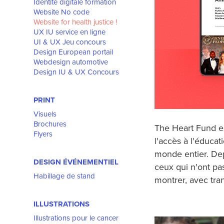
Identité digitale formation
Website No code
Website for health justice !
UX IU service en ligne
UI & UX Jeu concours
Design European portail
Webdesign automotive
Design IU & UX Concours
PRINT
Visuels
Brochures
The Heart Fund es
Flyers
l'accès à l'éduca
monde entier. Dep
DESIGN ÉVÉNEMENTIEL
ceux qui n'ont pas
Habillage de stand
montrer, avec tran
ILLUSTRATIONS
Illustrations pour le cancer