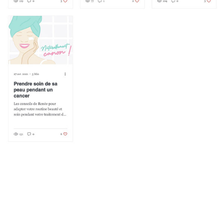
Vous êtes une agence et vous cherchez un graphiste freelance
expérimenté? Je suis à votre service pour vos missions en webdesign et
print. Site internet, seo, logo, plaquette, concept, mise en page sur adobe,
adobe xd, photoshop, indesign, illustrator. Une infographiste, directrice
artistique en France. Pour le webdesign de vos site internet,
indépendante, en remote ou télétravail. Je travaille avec les agences de
communication, ou publicité, spécialiste iu et ux designer et du seo de
votre website. Une graphic designer capable de relever toutes vos