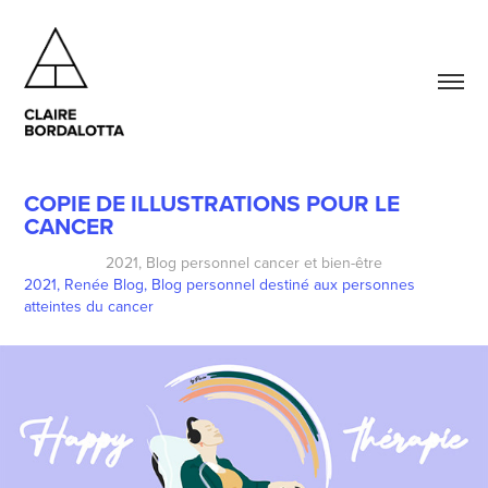
COPIE DE ILLUSTRATIONS POUR LE 
CANCER
2021, Blog personnel cancer et bien-être
2021, Renée Blog, Blog personnel destiné aux personnes
atteintes du cancer